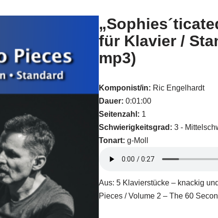
„Sophies´ticate
für Klavier / St
mp3)
Komponist/in:
Ric Engelhardt
Dauer:
0:01:00
Seitenzahl:
1
Schwierigkeitsgrad:
3 - Mittelsch
Tonart:
g-Moll
Aus: 5 Klavierstücke – knackig u
Pieces / Volume 2 – The 60 Secon