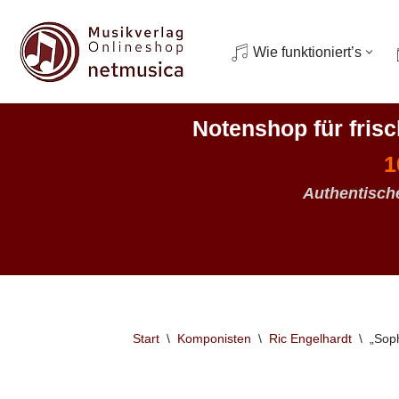
Zum
Wie funktioniert’s
Inhalt
springen
Notenshop für fris
1
Authentisch
Start
\
Komponisten
\
Ric Engelhardt
\
„Soph