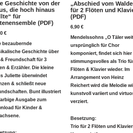
e Geschichte von der
„Abschied vom Walde
s, die hoch hinaus
für 2 Flöten und Klavi
lte“ für
(PDF)
ötenensemble (PDF)
6,90
€
90
€
Mendelssohns „O Täler wei
e bezaubernde
ursprünglich für Chor
ikalische Geschichte über
komponiert, findet sich hier
 & Freundschaft für 3
stimmungsvolles als Trio fü
en & Erzähler. Die kleine
Flöten & Klavier wieder. Im
s Juliette überwindet
Arrangement von Heinz
nzen & schließt neue
Reichert wird die Melodie wi
ndschaften. Bunt illustriert
kunstvoll variiert und virtuo
 farbige Ausgabe zum
verziert.
nload für Kinder &
achsene.
Besetzung:
Trio für 2 Flöten und Klavier
etzung: