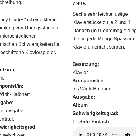
chreibung.
7,90
€
Sechs sehr leichte lustige
ancy Etudes“ ist eine kleine
Klavierstücke zu je 2 und 4
mlung von Übungsstücken
Händen (mit Lehrerbegleitun
unterschiedlichen
die für jede Menge Spass im
nischen Schwierigkeiten für
Klavierunterricht sorgen.
geschrittene Klavierspieler.
Besetzung:
etzung:
Klavier
ier
Komponist/in:
ponist/in:
Iris Wirth-Halbherr
 Wirth-Halbherr
Ausgabe:
gabe:
Album
zelausgabe
Schwierigkeitsgrad:
ntitel:
1 - Sehr Einfach
wierigkeitsgrad:
Mittelschwer