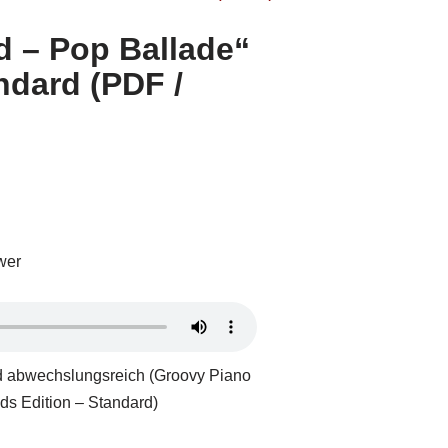
d – Pop Ballade“
andard (PDF /
wer
nd abwechslungsreich (Groovy Piano
ds Edition – Standard)