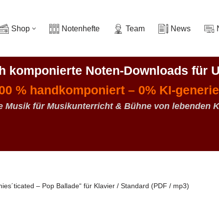
Shop
Notenhefte
Team
News
ch komponierte Noten-Downloads
für U
00 % handkomponiert – 0% KI-generie
e Musik für Musikunterricht & Bühne von lebenden 
ies´ticated – Pop Ballade“ für Klavier / Standard (PDF / mp3)