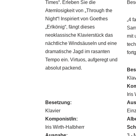
Times“. Erleben Sie die
Bes
Atemlosigkeit von „Through the
Night“! Inspiriert von Goethes
„4 f
„Erlkönig“, fängt dieses
Sam
neoklassische Klavierstück das
mit 
nächtliche Windsäuseln und eine
tech
dramatische Jagd im rasanten
fort
Tempo ein. Virtuos, aufgeregt und
absolut packend.
Bes
Klav
Kom
Iris
Besetzung:
Aus
Klavier
Ein
Komponist/in:
Albe
Iris Wirth-Halbherr
Sch
Ausgabe:
3 - 