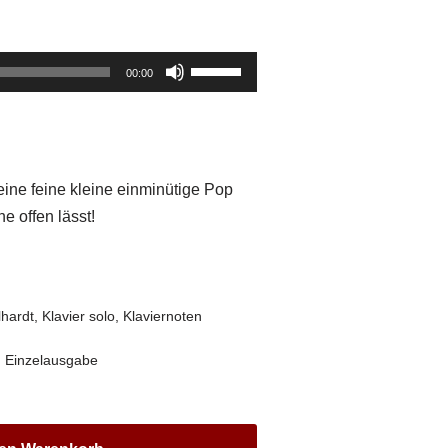
Pfeiltasten
00:00
Hoch/Runter
benutzen,
um
die
eine feine kleine einminütige Pop
Lautstärke
e offen lässt!
zu
regeln.
lhardt
,
Klavier solo
,
Klaviernoten
,
Einzelausgabe