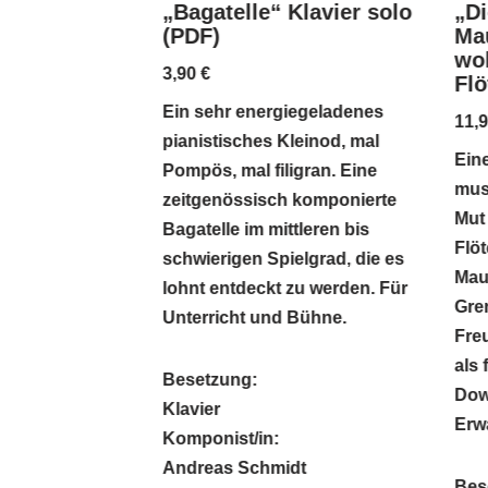
„Bagatelle“ Klavier solo
er“ für
„Di
(PDF)
)
Mau
wol
3,90
€
Fl
Ein sehr energiegeladenes
s kühlen Brise
11,
pianistisches Kleinod, mal
piano-Style
Ein
Pompös, mal filigran. Eine
luftigen
mus
zeitgenössisch komponierte
einen
Mut
Bagatelle im mittleren bis
rakter. So
Flöt
schwierigen Spielgrad, die es
s Lied des
Mau
lohnt entdeckt zu werden. Für
inds direkt auf
Gre
Unterricht und Bühne.
Freu
als
Besetzung:
Dow
Klavier
Erw
Komponist/in:
Andreas Schmidt
Bes