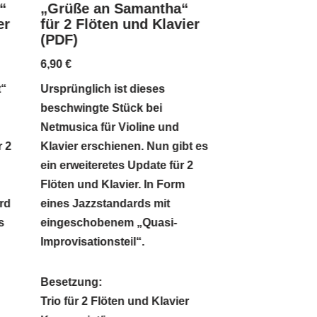
“
„Grüße an Samantha“
„Quasi una 
er
für 2 Flöten und Klavier
für 2 Flöten 
(PDF)
(PDF)
6,90
€
6,90
€
t“
Ursprünglich ist dieses
Barocke Tradit
beschwingte Stück bei
interpretiert: „
Netmusica für Violine und
Passacaglia“ fü
r 2
Klavier erschienen. Nun gibt es
Klavier. Fließen
ein erweiteretes Update für 2
Sechzehntel-Vari
Flöten und Klavier. In Form
Moll. Ein fessel
rd
eines Jazzstandards mit
meditatives, mi
s
eingeschobenem „Quasi-
Trio für Konzert
Improvisationsteil“.
Besetzung:
Besetzung:
Zwei Flöten und
Trio für 2 Flöten und Klavier
Komponist/in: