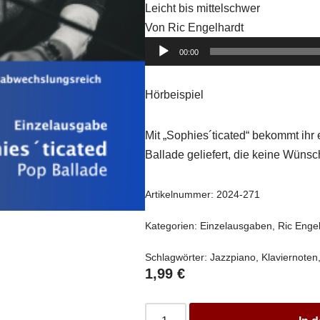
Leicht bis mittelschwer
Von Ric Engelhardt
Audio-
00:00
Player
Hörbeispiel
Mit „Sophies´ticated“ bekommt ihr 
Ballade geliefert, die keine Wünsch
Artikelnummer:
2024-271
Kategorien:
Einzelausgaben
,
Ric Enge
Schlagwörter:
Jazzpiano
,
Klaviernoten
1,99
€