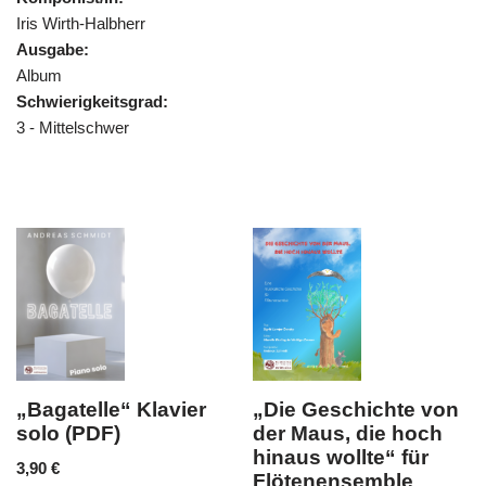
Iris Wirth-Halbherr
Ausgabe:
Album
Schwierigkeitsgrad:
3 - Mittelschwer
„Die Geschichte von
„Abschied vom
der Maus, die hoch
Walde“ für 2 Flöten
hinaus wollte“ für
und Klavier (PDF)
Flötenensemble