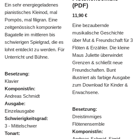
6,90
€
(PDF)
Mendelssohns „O Täler weit“
11,90
€
ursprünglich für Chor
Eine bezaubernde
komponiert, findet sich hier
musikalische Geschichte
stimmungsvolles als Trio für 2
über Mut & Freundschaft für 3
Flöten & Klavier wieder. Im
s
Flöten & Erzähler. Die kleine
Arrangement von Heinz
r
Maus Juliette überwindet
Reichert wird die Melodie wird
Grenzen & schließt neue
kunstvoll variiert und virtuos
Freundschaften. Bunt
verziert.
illustriert als farbige Ausgabe
zum Download für Kinder &
Besetzung:
Erwachsene.
Trio für 2 Flöten und Klavier
Komponist/in:
Besetzung:
Heinz Reichert
Dreistimmiges
Ausgabe:
Flötenensemble
Einzelausgabe
Komponist/in:
Schwierigkeitsgrad:
Andreas Schmid, Sigrid