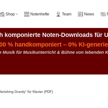
Shop
Notenhefte
Team
News
ch komponierte Noten-Downloads
für U
00 % handkomponiert – 0% KI-generie
e Musik für Musikunterricht & Bühne von lebenden 
Vanishing Gravity“ für Klavier (PDF)