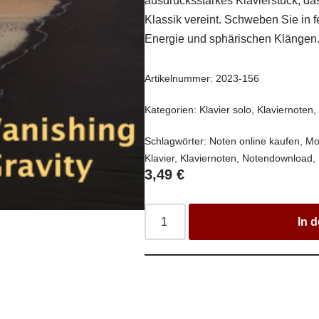
ausdrucksstarkes Klavierstück, d
Klassik vereint. Schweben Sie in 
Energie und sphärischen Klängen. 
Artikelnummer:
2023-156
Kategorien:
Klavier solo
,
Klaviernoten
Schlagwörter:
Noten online kaufen
,
Mo
Klavier
,
Klaviernoten
,
Notendownload
,
3,49
€
In 