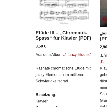
Etüde III – „Chromatik-
„En
Spass“ für Klavier (PDF)
(P
3,50
€
2,9
Aus dem Album
„4 fancy Etudes“
„En
„Fan
Klav
Rasnate chromatische Etüde mit
geh
jazzy Elementen im mittleren
düst
Schwierigkeitsgrad.
mini
Soun
Besetzung:
Grus
Klavier
tief