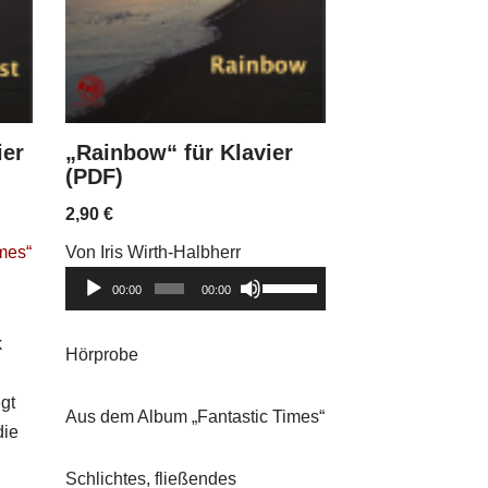
ier
„Rainbow“ für Klavier
(PDF)
2,90
€
imes“
Von Iris Wirth-Halbherr
Audio-
Pfeiltasten
00:00
00:00
Player
Hoch/Runter
benutzen,
k
Hörprobe
um
die
gt
Aus dem Album „Fantastic Times“
Lautstärke
die
zu
Schlichtes, fließendes
regeln.