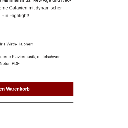
as Minimalismus, New Age und Neo-
ferne Galaxien mit dynamischer
Ein Highlight!
,
Iris Wirth-Halbherr
derne Klaviermusik
,
mittelschwer
,
Noten PDF
den Warenkorb