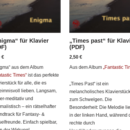
igma“ für Klavier
„Times past“ für Klav
DF)
(PDF)
0
€
2,50
€
igma“ aus dem Album
Aus dem Album
„Fantastic T
tastic Times“
ist das perfekte
ierstück für alle, die es
„Times Past“ ist ein
eimnisvoll lieben. Langsam,
melancholisches Klavierstüc
er-meditativ und
zum Schwelgen. Die
malistisch – ein rätselhafter
Besonderheit: Die Melodie lie
dtrack für Fantasy- &
in der linken Hand, während 
elfreunde. Einfach spielbar,
rechte durch
 in der Wirkung!