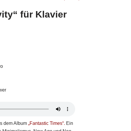
ty“ für Klavier
ro
wer
aus dem Album
„Fantastic Times“.
Ein