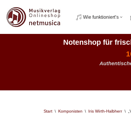
Zum
Wie funktioniert’s
Inhalt
springen
Notenshop für fris
1
Authentisch
Start
\
Komponisten
\
Iris Wirth-Halbherr
\
„