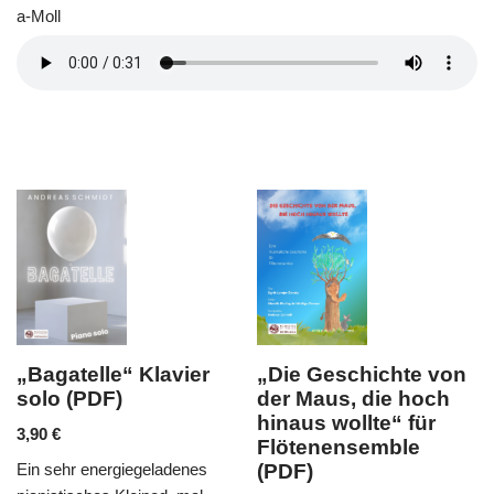
a-Moll
„Die Geschichte von
„Abschied vom
der Maus, die hoch
Walde“ für 2 Flöten
hinaus wollte“ für
und Klavier (PDF)
Flötenensemble
6,90
€
(PDF)