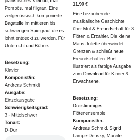
Mendelssohns „O Täler weit“
11,90
€
ursprünglich für Chor
Eine bezaubernde
komponiert, findet sich hier
musikalische Geschichte
stimmungsvolles als Trio für 2
über Mut & Freundschaft für 3
Flöten & Klavier wieder. Im
s
Flöten & Erzähler. Die kleine
Arrangement von Heinz
r
Maus Juliette überwindet
Reichert wird die Melodie wird
Grenzen & schließt neue
kunstvoll variiert und virtuos
Freundschaften. Bunt
verziert.
illustriert als farbige Ausgabe
zum Download für Kinder &
Besetzung:
Erwachsene.
Trio für 2 Flöten und Klavier
Komponist/in:
Besetzung:
Heinz Reichert
Dreistimmiges
Ausgabe:
Flötenensemble
Einzelausgabe
Komponist/in:
Schwierigkeitsgrad:
Andreas Schmid, Sigrid
3 - Mittelschwer
Lampe-Densky, Mareile
Tonart: