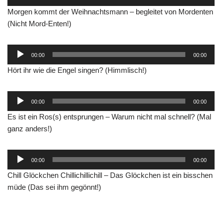
Player
Morgen kommt der Weihnachtsmann – begleitet von Mordenten
(Nicht Mord-Enten!)
Audio-
00:00
00:00
Player
Hört ihr wie die Engel singen? (Himmlisch!)
Audio-
00:00
00:00
Player
Es ist ein Ros(s) entsprungen – Warum nicht mal schnell? (Mal
ganz anders!)
Audio-
00:00
00:00
Player
Chill Glöckchen Chillichillichill – Das Glöckchen ist ein bisschen
müde (Das sei ihm gegönnt!)