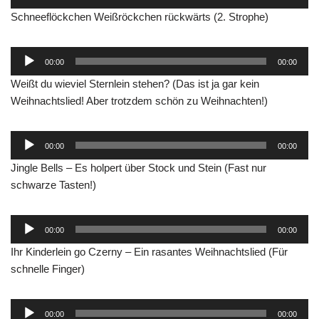
Player
Schneeflöckchen Weißröckchen rückwärts (2. Strophe)
Audio-
00:00
00:00
Player
Weißt du wieviel Sternlein stehen? (Das ist ja gar kein
Weihnachtslied! Aber trotzdem schön zu Weihnachten!)
Audio-
00:00
00:00
Player
Jingle Bells – Es holpert über Stock und Stein (Fast nur
schwarze Tasten!)
Audio-
00:00
00:00
Player
Ihr Kinderlein go Czerny – Ein rasantes Weihnachtslied (Für
schnelle Finger)
Audio-
00:00
00:00