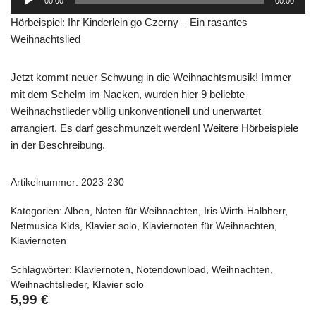
00:00
00:00
Player
Hörbeispiel: Ihr Kinderlein go Czerny – Ein rasantes
Weihnachtslied
Jetzt kommt neuer Schwung in die Weihnachtsmusik! Immer
mit dem Schelm im Nacken, wurden hier 9 beliebte
Weihnachstlieder völlig unkonventionell und unerwartet
arrangiert. Es darf geschmunzelt werden! Weitere Hörbeispiele
in der Beschreibung.
Artikelnummer:
2023-230
Kategorien:
Alben
,
Noten für Weihnachten
,
Iris Wirth-Halbherr
,
Netmusica Kids
,
Klavier solo
,
Klaviernoten für Weihnachten
,
Klaviernoten
Schlagwörter:
Klaviernoten
,
Notendownload
,
Weihnachten
,
Weihnachtslieder
,
Klavier solo
5,99
€