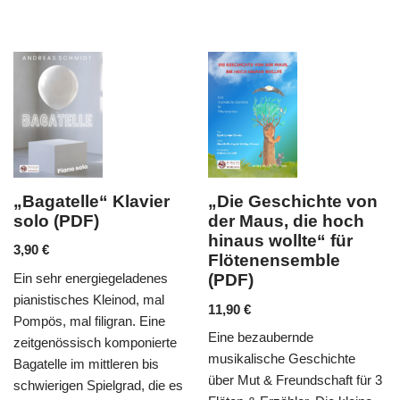
er
„Die Geschichte von
„Abschied vom
der Maus, die hoch
Walde“ für 2 Flöte
hinaus wollte“ für
und Klavier (PDF)
Flötenensemble
6,90
€
es
(PDF)
Mendelssohns „O Täler we
al
11,90
€
ursprünglich für Chor
ne
Eine bezaubernde
komponiert, findet sich hie
erte
musikalische Geschichte
stimmungsvolles als Trio f
s
über Mut & Freundschaft für 3
Flöten & Klavier wieder. I
ie es