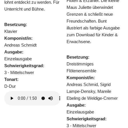
Flöten & Erzähler. Die kleine
Arrangement von Heinz
n. Für
Maus Juliette überwindet
Reichert wird die Melodie 
Grenzen & schließt neue
kunstvoll variiert und virtu
Freundschaften. Bunt
verziert.
illustriert als farbige Ausgabe
zum Download für Kinder &
Besetzung:
Erwachsene.
Trio für 2 Flöten und Klavie
Komponist/in:
Besetzung:
Heinz Reichert
Dreistimmiges
Ausgabe:
Flötenensemble
Einzelausgabe
Komponist/in:
Schwierigkeitsgrad:
Andreas Schmid, Sigrid
3 - Mittelschwer
Lampe-Densky, Mareile
Tonart:
Ebeling de Weldige-Cremer
G-Dur
Ausgabe:
Einzelausgabe
Schwierigkeitsgrad:
3 - Mittelschwer