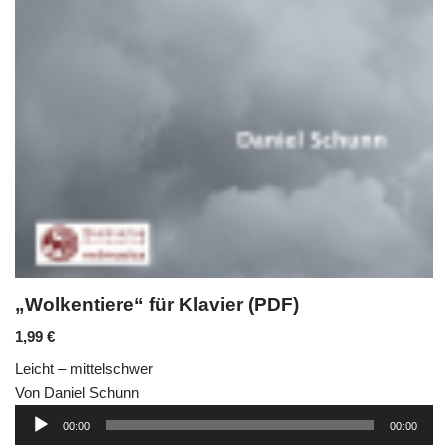
„Wolkentiere“ für Klavier (PDF)
1,99
€
Leicht – mittelschwer
Von Daniel Schunn
Audio-
00:00
00:00
Player