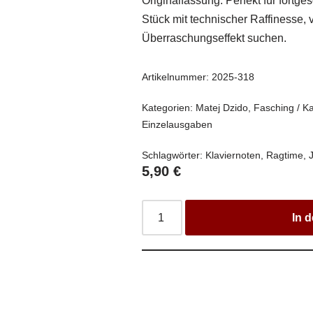
Originalfassung. Perfekt für fortges
Stück mit technischer Raffinesse, 
Überraschungseffekt suchen.
Artikelnummer:
2025-318
Kategorien:
Matej Dzido
,
Fasching / K
Einzelausgaben
Schlagwörter:
Klaviernoten
,
Ragtime
,
5,90
€
In 