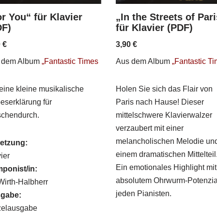
r You“ für Klavier
„In the Streets of Par
DF)
für Klavier (PDF)
0
€
3,90
€
 dem Album
„Fantastic Times
Aus dem Album
„Fantastic T
eine kleine musikalische
Holen Sie sich das Flair von
eserklärung für
Paris nach Hause! Dieser
schendurch.
mittelschwere Klavierwalzer
verzaubert mit einer
melancholischen Melodie un
etzung:
einem dramatischen Mittelteil
ier
Ein emotionales Highlight mit
ponist/in:
absolutem Ohrwurm-Potenzial
 Wirth-Halbherr
jeden Pianisten.
gabe:
zelausgabe