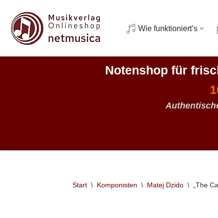
Zum
Wie funktioniert’s
Inhalt
springen
Notenshop für fris
1
Authentisch
Start
\
Komponisten
\
Matej Dzido
\
„The Cat