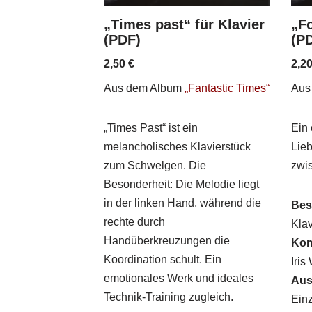
„Times past“ für Klavier
„Fo
(PDF)
(P
2,50
€
2,2
Aus dem Album
„Fantastic Times“
Aus
„Times Past“ ist ein
Ein 
melancholisches Klavierstück
Lieb
zum Schwelgen. Die
zwi
Besonderheit: Die Melodie liegt
in der linken Hand, während die
Bes
rechte durch
Klav
Handüberkreuzungen die
Kom
Koordination schult. Ein
Iris
emotionales Werk und ideales
Aus
Technik-Training zugleich.
Ein