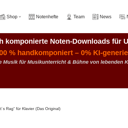
Shop
Notenhefte
Team
News
ch komponierte Noten-Downloads
für U
00 % handkomponiert – 0% KI-generie
e Musik für Musikunterricht & Bühne von lebenden 
´s Rag“ für Klavier (Das Original)