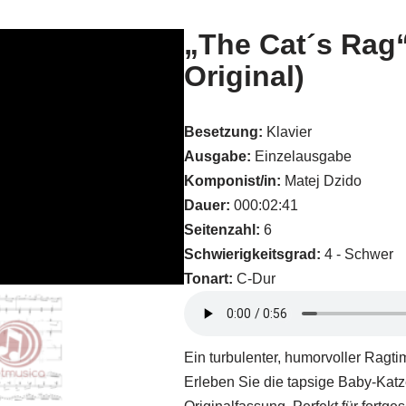
„The Cat´s Rag“
Original)
Besetzung:
Klavier
Ausgabe:
Einzelausgabe
Komponist/in:
Matej Dzido
Dauer:
000:02:41
Seitenzahl:
6
Schwierigkeitsgrad:
4 - Schwer
Tonart:
C-Dur
Ein turbulenter, humorvoller Ragti
Erleben Sie die tapsige Baby-Katze