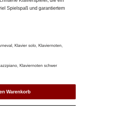
chrittene Klavierspieler, die ein
viel Spielspaß und garantiertem
arneval
,
Klavier solo
,
Klaviernoten
,
Jazzpiano
,
Klaviernoten schwer
den Warenkorb