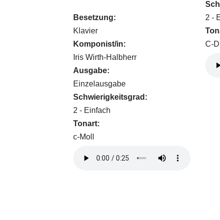
Sch
Besetzung:
2 - 
Klavier
Ton
Komponist/in:
C-D
Iris Wirth-Halbherr
Ausgabe:
Einzelausgabe
Schwierigkeitsgrad:
2 - Einfach
Tonart:
c-Moll