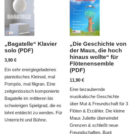
Klavier
„Die Geschichte von
„Abschied v
der Maus, die hoch
Walde“ für 2 F
hinaus wollte“ für
und Klavier (
Flötenensemble
6,90
€
geladenes
(PDF)
Mendelssohns „O Tä
inod, mal
11,90
€
ursprünglich für Ch
ran. Eine
Eine bezaubernde
komponiert, findet s
omponierte
musikalische Geschichte
stimmungsvolles als
eren bis
über Mut & Freundschaft für 3
Flöten & Klavier wie
grad, die es
Flöten & Erzähler. Die kleine
Arrangement von H
 werden. Für
Maus Juliette überwindet
Reichert wird die M
hne.
Grenzen & schließt neue
kunstvoll variiert un
Freundschaften. Bunt
verziert.