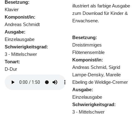
illustriert als farbige Ausgabe
zum Download für Kinder &
Besetzung:
Erwachsene.
Trio für 2 Flöten und
Komponist/in:
Besetzung:
Heinz Reichert
Dreistimmiges
Ausgabe:
rad:
Flötenensemble
Einzelausgabe
Komponist/in:
Schwierigkeitsgra
Andreas Schmid, Sigrid
3 - Mittelschwer
Lampe-Densky, Mareile
Tonart:
Ebeling de Weldige-Cremer
G-Dur
Ausgabe:
Einzelausgabe
Schwierigkeitsgrad:
3 - Mittelschwer