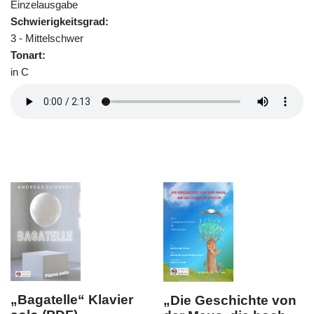
Einzelausgabe
Schwierigkeitsgrad:
3 - Mittelschwer
Tonart:
in C
Bagatelle“ Klavier
„Die Geschichte von
„A