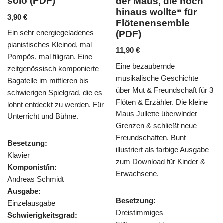
olo (PDF)
der Maus, die hoch
Wal
hinaus wollte“ für
und
90
€
Flötenensemble
6,9
n sehr energiegeladenes
(PDF)
Mend
anistisches Kleinod, mal
11,90
€
ursp
mpös, mal filigran. Eine
Eine bezaubernde
komp
itgenössisch komponierte
musikalische Geschichte
stim
gatelle im mittleren bis
über Mut & Freundschaft für 3
Flöt
hwierigen Spielgrad, die es
Flöten & Erzähler. Die kleine
Arra
hnt entdeckt zu werden. Für
Maus Juliette überwindet
Reic
terricht und Bühne.
Grenzen & schließt neue
kunst
Freundschaften. Bunt
verz
setzung:
illustriert als farbige Ausgabe
avier
zum Download für Kinder &
Bes
mponist/in:
Erwachsene.
Trio 
dreas Schmidt
Komp
sgabe:
Besetzung:
Hein
nzelausgabe
Dreistimmiges
Aus
hwierigkeitsgrad: