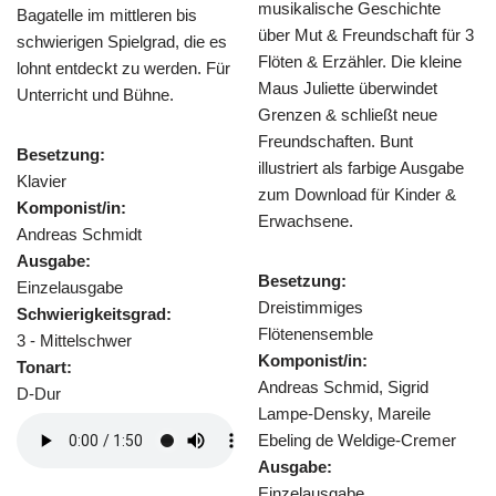
musikalische Geschichte
stimmungsvolles
ittleren bis
über Mut & Freundschaft für 3
Flöten & Klavie
pielgrad, die es
Flöten & Erzähler. Die kleine
Arrangement v
t zu werden. Für
Maus Juliette überwindet
Reichert wird d
d Bühne.
Grenzen & schließt neue
kunstvoll variie
Freundschaften. Bunt
verziert.
illustriert als farbige Ausgabe
zum Download für Kinder &
Besetzung:
n:
Erwachsene.
Trio für 2 Flöte
midt
Komponist/in:
Besetzung:
Heinz Reichert
e
Dreistimmiges
Ausgabe:
tsgrad:
Flötenensemble
Einzelausgabe
wer
Komponist/in:
Schwierigkeit
Andreas Schmid, Sigrid
3 - Mittelschwe
Lampe-Densky, Mareile
Tonart:
Ebeling de Weldige-Cremer
G-Dur
Ausgabe:
Einzelausgabe