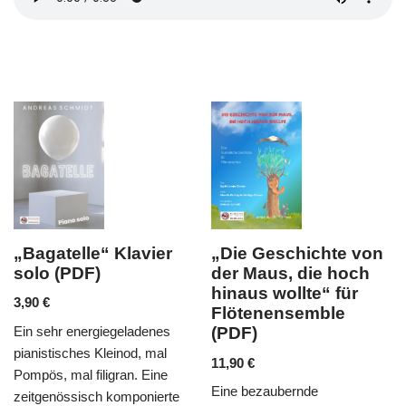
e“ Klavier
„Die Geschichte von
„Abschied
)
der Maus, die hoch
Walde“ für 
hinaus wollte“ für
und Klavie
Flötenensemble
6,90
€
rgiegeladenes
(PDF)
Mendelssohns „
 Kleinod, mal
11,90
€
ursprünglich fü
iligran. Eine
Eine bezaubernde
komponiert, find
ch komponierte