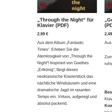
„Through the Night“ für
„Go
Klavier (PDF)
(P
2,99
€
2,4
Aus dem Album „Fantastic
Aus
Times“. Erleben Sie die
Atemlosigkeit von „Through the
Zum
Night“! Inspiriert von Goethes
ruhi
„Erlkönig“, fängt dieses
neoklassische Klavierstück das
nächtliche Windsäuseln und eine
dramatische Jagd im rasanten
Bes
Tempo ein. Virtuos, aufgeregt und
Klav
absolut packend.
Kom