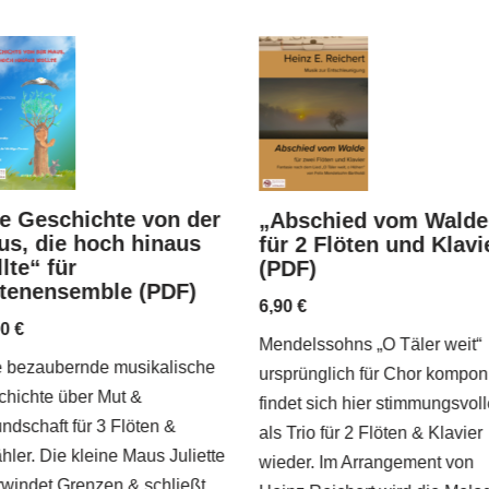
e Geschichte von der
„Abschied vom Walde
s, die hoch hinaus
für 2 Flöten und Klavi
lte“ für
(PDF)
ötenensemble (PDF)
6,90
€
90
€
Mendelssohns „O Täler weit“
e bezaubernde musikalische
ursprünglich für Chor komponi
hichte über Mut &
findet sich hier stimmungsvol
ndschaft für 3 Flöten &
als Trio für 2 Flöten & Klavier
hler. Die kleine Maus Juliette
wieder. Im Arrangement von
windet Grenzen & schließt