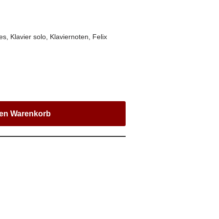
es
,
Klavier solo
,
Klaviernoten
,
Felix
den Warenkorb