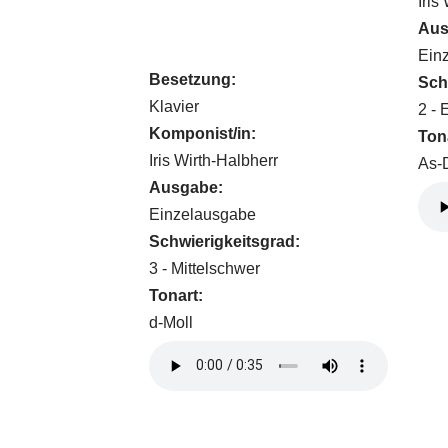
Iris
Aus
Ein
Besetzung:
Sch
Klavier
2 - 
Komponist/in:
Ton
Iris Wirth-Halbherr
As-
Ausgabe:
Einzelausgabe
Schwierigkeitsgrad:
3 - Mittelschwer
Tonart:
d-Moll