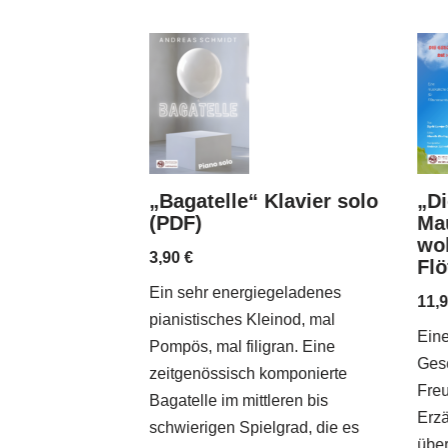
„Bagatelle“ Klavier solo
er“ für
„Di
(PDF)
)
Mau
wol
3,90
€
Fl
Ein sehr energiegeladenes
 kühlen Brise im
11,
pianistisches Kleinod, mal
o-Style verleiht
Ein
Pompös, mal filigran. Eine
Klavierstück
Gesc
zeitgenössisch komponierte
en Charakter.
Freu
Bagatelle im mittleren bis
das Lied des
Erzä
schwierigen Spielgrad, die es
nds direkt auf
über