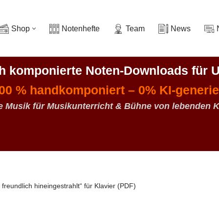
Shop
Notenhefte
Team
News
ch komponierte Noten-Downloads
für U
00 % handkomponiert – 0% KI-generie
e Musik für Musikunterricht & Bühne von lebenden 
 freundlich hineingestrahlt“ für Klavier (PDF)