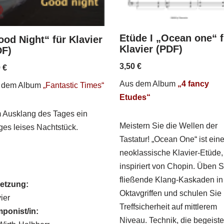
Etüde I „Ocean one“ f
od Night“ für Klavier
Klavier (PDF)
DF)
3,50
€
9
€
Aus dem Album
„4 fancy
 dem Album
„Fantastic Times“
Etudes“
 Ausklang des Tages ein
Meistern Sie die Wellen der
ges leises Nachtstück.
Tastatur! „Ocean One“ ist ein
neoklassische Klavier-Etüde,
inspiriert von Chopin. Üben S
fließende Klang-Kaskaden in
etzung:
Oktavgriffen und schulen Sie 
ier
Treffsicherheit auf mittlerem
ponist/in:
Niveau. Technik, die begeister