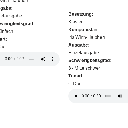
 Wirth-Halbherr
gabe:
Besetzung:
zelausgabe
Klavier
wierigkeitsgrad:
Komponist/in:
Einfach
Iris Wirth-Halbherr
art:
Ausgabe:
Dur
Einzelausgabe
Schwierigkeitsgrad:
3 - Mittelschwer
Tonart:
C-Dur