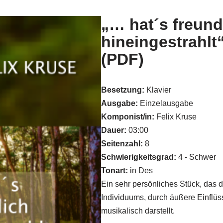
„… hat´s freund
hineingestrahlt“
(PDF)
Besetzung:
Klavier
Ausgabe:
Einzelausgabe
Komponist/in:
Felix Kruse
Dauer:
03:00
Seitenzahl:
8
Schwierigkeitsgrad:
4 - Schwer
Tonart:
in Des
Ein sehr persönliches Stück, das 
Individuums, durch äußere Einflü
musikalisch darstellt.