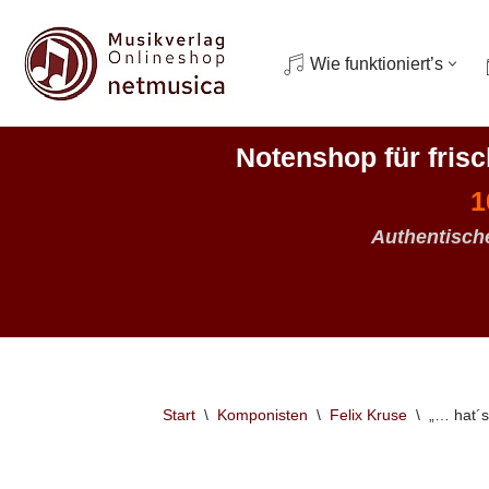
Zum
Wie funktioniert’s
Inhalt
springen
Notenshop für fris
1
Authentisch
Start
\
Komponisten
\
Felix Kruse
\
„… hat´s