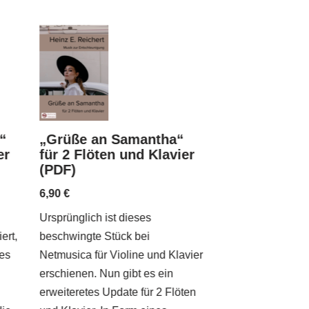
“
„Grüße an Samantha“
„Quasi una 
er
für 2 Flöten und Klavier
für 2 Flöten 
(PDF)
(PDF)
6,90
€
6,90
€
Ursprünglich ist dieses
Barocke Traditio
ert,
beschwingte Stück bei
interpretiert: „Qu
les
Netmusica für Violine und Klavier
Passacaglia“ für 
erschienen. Nun gibt es ein
Klavier. Fließen
erweiteretes Update für 2 Flöten
Variationen in a-M