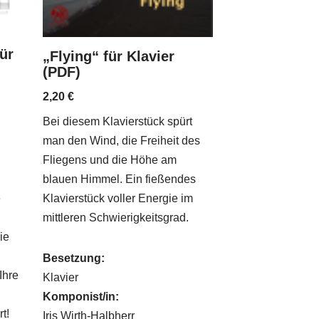
ür
„Flying“ für Klavier
(PDF)
2,20
€
Bei diesem Klavierstück spürt
man den Wind, die Freiheit des
Fliegens und die Höhe am
blauen Himmel. Ein fießendes
Klavierstück voller Energie im
e
mittleren Schwierigkeitsgrad.
ie
Besetzung:
Ihre
Klavier
Komponist/in:
t!
Iris Wirth-Halbherr