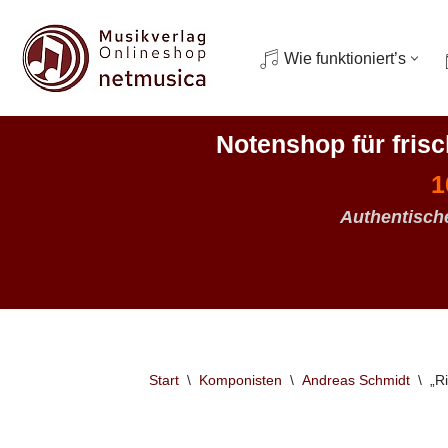
Zum
Wie funktioniert’s
Inhalt
springen
Notenshop für fris
1
Authentisch
Start
\
Komponisten
\
Andreas Schmidt
\
„R