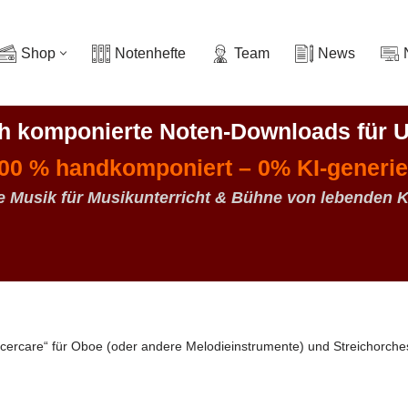
Shop
Notenhefte
Team
News
ch komponierte Noten-Downloads
für U
00 % handkomponiert – 0% KI-generie
e Musik für Musikunterricht & Bühne von lebenden 
icercare“ für Oboe (oder andere Melodieinstrumente) und Streichorche