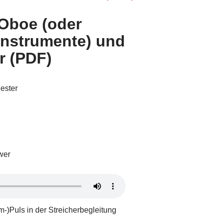
 Oboe (oder
instrumente) und
r (PDF)
ester
wer
m-)Puls in der Streicherbegleitung