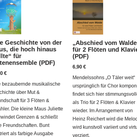
e Geschichte von der
„Abschied vom Walde
s, die hoch hinaus
für 2 Flöten und Klavi
lte“ für
(PDF)
ötenensemble (PDF)
6,90
€
90
€
Mendelssohns „O Täler weit“
e bezaubernde musikalische
ursprünglich für Chor komponi
hichte über Mut &
findet sich hier stimmungsvol
ndschaft für 3 Flöten &
als Trio für 2 Flöten & Klavier
hler. Die kleine Maus Juliette
wieder. Im Arrangement von
windet Grenzen & schließt
Heinz Reichert wird die Melo
 Freundschaften. Bunt
wird kunstvoll variiert und vir
striert als farbige Ausgabe
verziert.