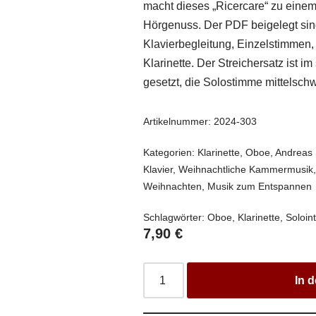
macht dieses „Ricercare“ zu eine
Hörgenuss. Der PDF beigelegt sind
Klavierbegleitung, Einzelstimmen,
Klarinette. Der Streichersatz ist i
gesetzt, die Solostimme mittelschw
Artikelnummer:
2024-303
Kategorien:
Klarinette
,
Oboe
,
Andreas 
Klavier
,
Weihnachtliche Kammermusik
Weihnachten
,
Musik zum Entspannen
Schlagwörter:
Oboe
,
Klarinette
,
Soloin
7,90
€
In 