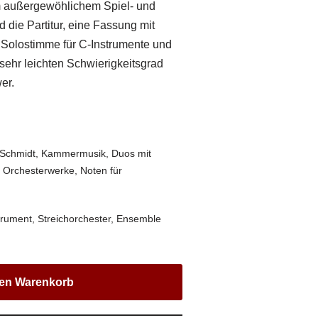
m außergewöhlichem Spiel- und
 die Partitur, eine Fassung mit
 Solostimme für C-Instrumente und
m sehr leichten Schwierigkeitsgrad
er.
Schmidt
,
Kammermusik
,
Duos mit
,
Orchesterwerke
,
Noten für
trument
,
Streichorchester
,
Ensemble
den Warenkorb