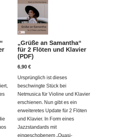
“
„Grüße an Samantha“
„Quasi una 
er
für 2 Flöten und Klavier
für 2 Flöten 
(PDF)
(PDF)
6,90
€
6,90
€
Ursprünglich ist dieses
Barocke Traditio
ert,
beschwingte Stück bei
interpretiert: „Qu
les
Netmusica für Violine und Klavier
Passacaglia“ für 
erschienen. Nun gibt es ein
Klavier. Fließen
erweiteretes Update für 2 Flöten
Variationen in a-M
die
und Klavier. In Form eines
fesselndes wie a
tuos
Jazzstandards mit
mittelschweres Tr
eingeschobenem „Quasi-
und Unterricht!