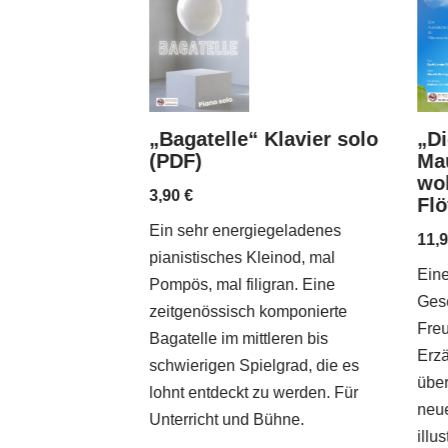
„Bagatelle“ Klavier solo
er“ für
„Di
(PDF)
)
Mau
wol
3,90
€
Fl
Ein sehr energiegeladenes
 kühlen Brise im
11,
pianistisches Kleinod, mal
o-Style verleiht
Ein
Pompös, mal filigran. Eine
Klavierstück
Gesc
zeitgenössisch komponierte
en Charakter.
Freu
Bagatelle im mittleren bis
das Lied des
Erzä
schwierigen Spielgrad, die es
nds direkt auf
über
lohnt entdeckt zu werden. Für
neue
Unterricht und Bühne.
illu