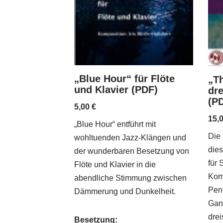
„Blue Hour“ für Flöte
„Th
und Klavier (PDF)
dr
(P
5,00
€
15,
„Blue Hour“ entführt mit
Die
wohltuenden Jazz-Klängen und
dies
der wunderbaren Besetzung von
für 
Flöte und Klavier in die
Kom
abendliche Stimmung zwischen
Pen
Dämmerung und Dunkelheit.
Ganz
drei
Besetzung: