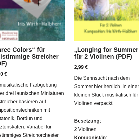
ree Colors“ für
„Longing for Summer
eistimmige Streicher
für 2 Violinen (PDF)
DF)
2,99
€
00
€
Die Sehnsucht nach dem
 musikalische Farbgebung
Sommer hier herrlich in ein
er drei launischen Miniaturen
kleinen Stück musikalisch für
Streicher basieren auf
Violinen verpackt!
positionstechniken mit
tatonik, Bordun und
Besetzung:
tonskalen. Variabel für
2 Violinen
stimmiges Streichorchester
Komponist/in: