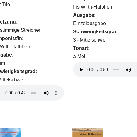
 Trio.
Iris Wirth-Halbherr
Ausgabe:
etzung:
Einzelausgabe
stimmige Streicher
Schwierigkeitsgrad:
ponist/in:
3 - Mittelschwer
 Wirth-Halbherr
Tonart:
gabe:
a-Moll
um
wierigkeitsgrad:
Mittelschwer