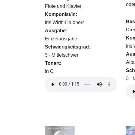
oder
Flöte und Klavier
Komponist/in:
Bes
Iris Wirth-Halbherr
Drei
Ausgabe:
Kom
Einzelausgabe
Iris
Schwierigkeitsgrad:
Aus
3 - Mittelschwer
Alb
Tonart:
Sch
in C
3 - 