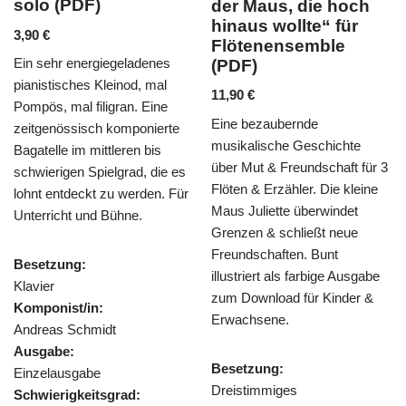
der Maus, die hoch
Walde“ für 2 F
hinaus wollte“ für
und Klavier (
Flötenensemble
6,90
€
geladenes
(PDF)
Mendelssohns „O Tä
inod, mal
11,90
€
ursprünglich für Ch
ran. Eine
Eine bezaubernde
komponiert, findet s
omponierte
musikalische Geschichte
stimmungsvolles als
eren bis
über Mut & Freundschaft für 3
Flöten & Klavier wie
grad, die es
Flöten & Erzähler. Die kleine
Arrangement von H
 werden. Für
Maus Juliette überwindet
Reichert wird die M
hne.
Grenzen & schließt neue
kunstvoll variiert un
Freundschaften. Bunt
verziert.
illustriert als farbige Ausgabe
zum Download für Kinder &
Besetzung:
Erwachsene.
Trio für 2 Flöten und
Komponist/in:
Besetzung:
Heinz Reichert
Dreistimmiges
Ausgabe:
rad: