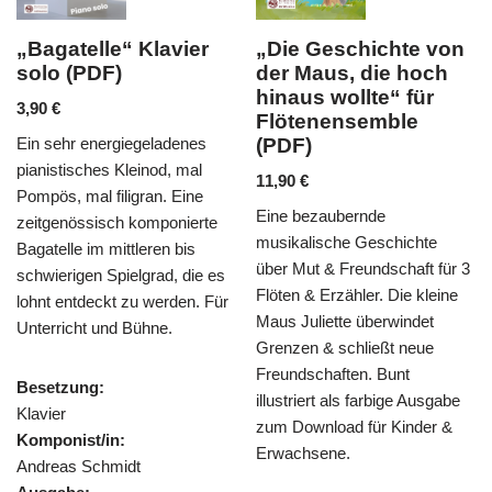
lavier
„Die Geschichte von
„Abschied vo
der Maus, die hoch
Walde“ für 2 F
hinaus wollte“ für
und Klavier (P
Flötenensemble
6,90
€
eladenes
(PDF)
Mendelssohns „O Täl
nod, mal
11,90
€
ursprünglich für Cho
an. Eine
Eine bezaubernde
komponiert, findet si
mponierte
musikalische Geschichte
stimmungsvolles als 
ren bis
über Mut & Freundschaft für 3
Flöten & Klavier wied
rad, die es
Flöten & Erzähler. Die kleine
Arrangement von He
werden. Für
Maus Juliette überwindet
Reichert wird die Me
ne.
Grenzen & schließt neue
kunstvoll variiert und
Freundschaften. Bunt
verziert.
illustriert als farbige Ausgabe
zum Download für Kinder &
Besetzung:
Erwachsene.
Trio für 2 Flöten und 
Komponist/in: