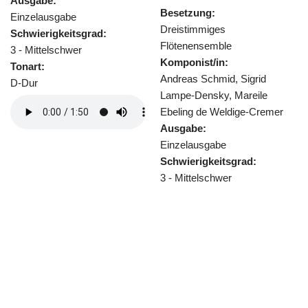
Besetzung:
Heinz Reichert
Dreistimmiges
Ausgabe:
ad:
Flötenensemble
Einzelausgabe
Komponist/in:
Schwierigkeitsgrad
Andreas Schmid, Sigrid
3 - Mittelschwer
Lampe-Densky, Mareile
Tonart:
Ebeling de Weldige-Cremer
G-Dur
Ausgabe:
Einzelausgabe
Schwierigkeitsgrad:
3 - Mittelschwer